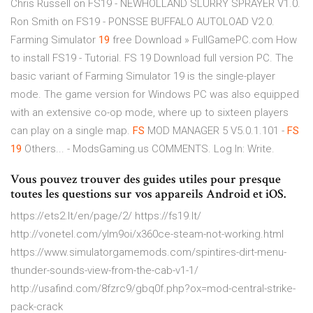
Chris Russell on FS19 - NEWHOLLAND SLURRY SPRAYER V1.0.
Ron Smith on FS19 - PONSSE BUFFALO AUTOLOAD V2.0.
Farming Simulator
19
free Download » FullGamePC.com How
to install FS19 - Tutorial. FS 19 Download full version PC. The
basic variant of Farming Simulator 19 is the single-player
mode. The game version for Windows PC was also equipped
with an extensive co-op mode, where up to sixteen players
can play on a single map.
FS
MOD MANAGER 5 V5.0.1.101 -
FS
19
Others... - ModsGaming.us COMMENTS. Log In: Write.
Vous pouvez trouver des guides utiles pour presque
toutes les questions sur vos appareils Android et iOS.
https://ets2.lt/en/page/2/ https://fs19.lt/
http://vonetel.com/ylm9oi/x360ce-steam-not-working.html
https://www.simulatorgamemods.com/spintires-dirt-menu-
thunder-sounds-view-from-the-cab-v1-1/
http://usafind.com/8fzrc9/gbq0f.php?ox=mod-central-strike-
pack-crack