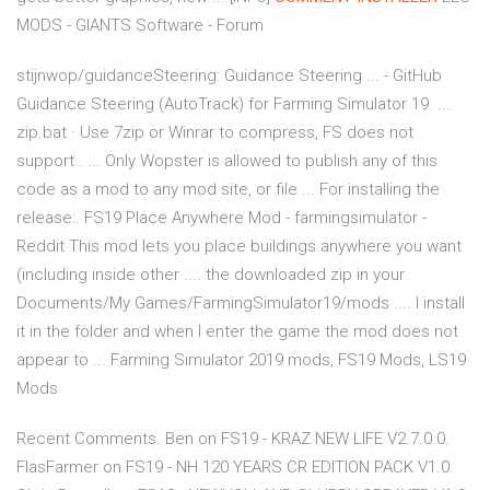
MODS - GIANTS Software - Forum
stijnwop/guidanceSteering: Guidance Steering ... - GitHub
Guidance Steering (AutoTrack) for Farming Simulator 19. ...
zip.bat · Use 7zip or Winrar to compress, FS does not
support . ... Only Wopster is allowed to publish any of this
code as a mod to any mod site, or file ... For installing the
release:. FS19 Place Anywhere Mod - farmingsimulator -
Reddit This mod lets you place buildings anywhere you want
(including inside other .... the downloaded zip in your
Documents/My Games/FarmingSimulator19/mods .... I install
it in the folder and when I enter the game the mod does not
appear to ... Farming Simulator 2019 mods, FS19 Mods, LS19
Mods
Recent Comments. Ben on FS19 - KRAZ NEW LIFE V2.7.0.0.
FlasFarmer on FS19 - NH 120 YEARS CR EDITION PACK V1.0.