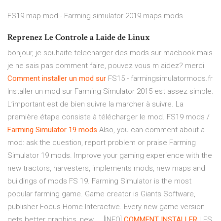
FS19 map mod - Farming simulator 2019 maps mods
Reprenez Le Controle a Laide de Linux
bonjour, je souhaite telecharger des mods sur macbook mais
je ne sais pas comment faire, pouvez vous m aidez? merci
Comment
installer
un
mod
sur
FS15 - farmingsimulatormods.fr
Installer un mod sur Farming Simulator 2015 est assez simple.
L’important est de bien suivre la marcher à suivre. La
première étape consiste à télécharger le mod. FS19 mods /
Farming Simulator 19 mods
Also, you can comment about a
mod: ask the question, report problem or praise Farming
Simulator 19 mods. Improve your gaming experience with the
new tractors, harvesters, implements mods, new maps and
buildings of mods FS 19. Farming Simulator is the most
popular farming game. Game creator is Giants Software,
publisher Focus Home Interactive. Every new game version
gets better graphics, new ... [INFO]
COMMENT
INSTALLER
LES